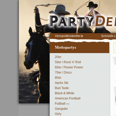
Versandkostenfrei
Schnelle L
Mottopartys
20er
50er / Rock 'n' Roll
60er / Flower Power
70er / Disco
80er
Après Ski
Bad Taste
Black & White
American Football
Fußball
Gangster
Girly