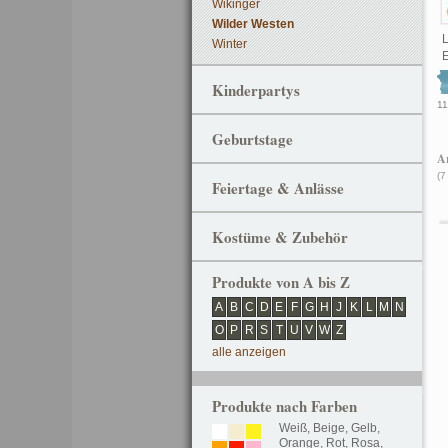
Wikinger
Wilder Westen
L
Winter
E
Kinderpartys
11
Geburtstage
Ar
(7
Feiertage & Anlässe
Kostüme & Zubehör
Produkte von A bis Z
A
B
C
D
E
F
G
H
J
K
L
M
N
O
P
R
S
T
U
V
W
Z
alle anzeigen
Produkte nach Farben
Weiß
,
Beige
,
Gelb
,
Orange
,
Rot
,
Rosa
,