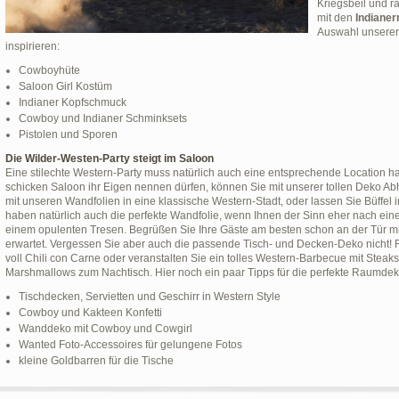
Kriegsbeil und r
mit den
Indianer
Auswahl unserer
inspirieren:
Cowboyhüte
Saloon Girl Kostüm
Indianer Kopfschmuck
Cowboy und Indianer Schminksets
Pistolen und Sporen
Die Wilder-Westen-Party steigt im Saloon
Eine stilechte Western-Party muss natürlich auch eine entsprechende Location h
schicken Saloon ihr Eigen nennen dürfen, können Sie mit unserer tollen Deko Ab
mit unseren Wandfolien in eine klassische Western-Stadt, oder lassen Sie Büffel
haben natürlich auch die perfekte Wandfolie, wenn Ihnen der Sinn eher nach einer 
einem opulenten Tresen. Begrüßen Sie Ihre Gäste am besten schon an der Tür mi
erwartet. Vergessen Sie aber auch die passende Tisch- und Decken-Deko nicht! 
voll Chili con Carne oder veranstalten Sie ein tolles Western-Barbecue mit Steaks
Marshmallows zum Nachtisch. Hier noch ein paar Tipps für die perfekte Raumdek
Tischdecken, Servietten und Geschirr in Western Style
Cowboy und Kakteen Konfetti
Wanddeko mit Cowboy und Cowgirl
Wanted Foto-Accessoires für gelungene Fotos
kleine Goldbarren für die Tische