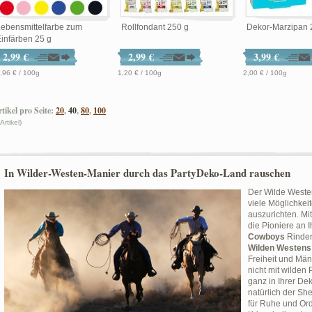
ebensmittelfarbe zum
Rollfondant 250 g
Dekor-Marzipan 
infärben 25 g
2,99 €
2,99 €
3,99 €
,96 € / 100g
1,20 € / 100g
2,00 € / 100g
tikel pro Seite:
20
,
40
,
80
,
100
 Artikel)
In Wilder-Westen-Manier durch das PartyDeko-Land rauschen
Der Wilde Westen
viele Möglichkeit
auszurichten. Mit
die Pioniere an 
Cowboys
Rinder
Wilden Westens
Freiheit und Männ
nicht mit wilden
ganz in Ihrer De
natürlich der She
für Ruhe und Or