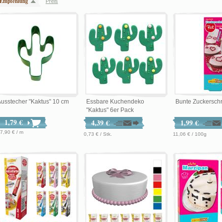
Empfehlung
Preis
usstecher "Kaktus" 10 cm
Essbare Kuchendeko
Bunte Zuckerschri
"Kaktus" 6er Pack
1,79 €
4,39 €
1,99 €
7,90 € / m
0,73 € / Stk.
11,06 € / 100g