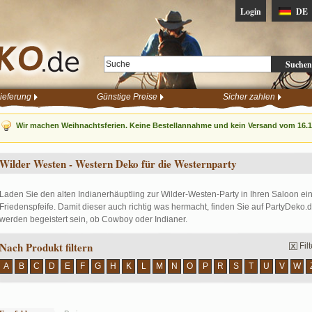
Login
DE
Suchen
ieferung
Günstige Preise
Sicher zahlen
Wir machen Weihnachtsferien. Keine Bestellannahme und kein Versand vom 16.12
Wilder Westen - Western Deko für die Westernparty
Laden Sie den alten Indianerhäuptling zur Wilder-Westen-Party in Ihren Saloon 
Friedenspfeife. Damit dieser auch richtig was hermacht, finden Sie auf PartyDeko.
werden begeistert sein, ob Cowboy oder Indianer.
Nach Produkt filtern
Fil
A
B
C
D
E
F
G
H
K
L
M
N
O
P
R
S
T
U
V
W