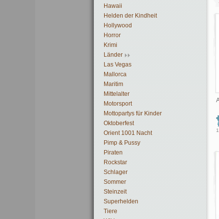
Hawaii
Helden der Kindheit
Hollywood
Horror
Krimi
Länder
Las Vegas
Mallorca
Maritim
Mittelalter
A
Motorsport
Mottopartys für Kinder
Oktoberfest
1
Orient 1001 Nacht
Pimp & Pussy
Piraten
Rockstar
Schlager
Sommer
Steinzeit
Superhelden
Tiere