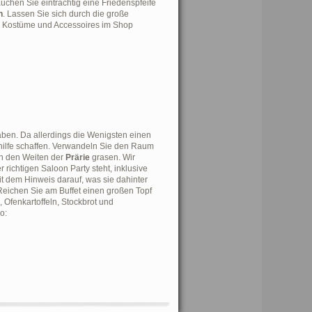
auchen Sie einträchtig eine Friedenspfeife
n
. Lassen Sie sich durch die große
 Kostüme und Accessoires im Shop
aben. Da allerdings die Wenigsten einen
hilfe schaffen. Verwandeln Sie den Raum
 in den Weiten der
Prärie
grasen. Wir
richtigen Saloon Party steht, inklusive
t dem Hinweis darauf, was sie dahinter
Reichen Sie am Buffet einen großen Topf
, Ofenkartoffeln, Stockbrot und
o: