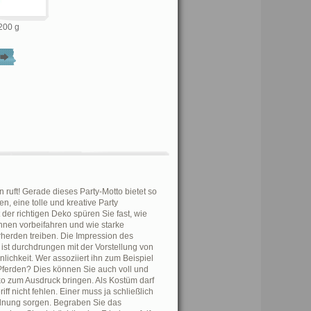
200 g
 ruft! Gerade dieses Party-Motto bietet so
en, eine tolle und kreative Party
 der richtigen Deko spüren Sie fast, wie
Ihnen vorbeifahren und wie starke
herden treiben. Die Impression des
ist durchdrungen mit der Vorstellung von
lichkeit. Wer assoziiert ihn zum Beispiel
 Pferden? Dies können Sie auch voll und
ko zum Ausdruck bringen. Als Kostüm darf
riff nicht fehlen. Einer muss ja schließlich
dnung sorgen. Begraben Sie das