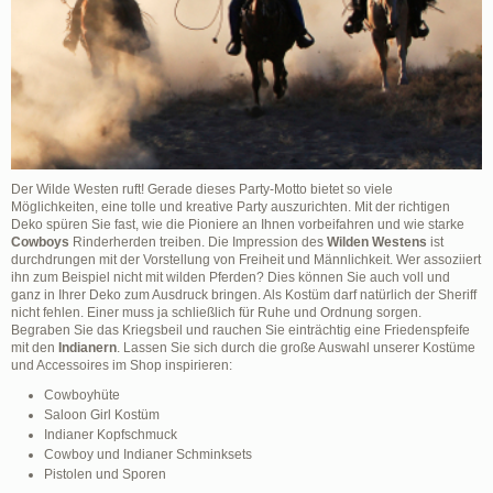
Der Wilde Westen ruft! Gerade dieses Party-Motto bietet so viele
Möglichkeiten, eine tolle und kreative Party auszurichten. Mit der richtigen
Deko spüren Sie fast, wie die Pioniere an Ihnen vorbeifahren und wie starke
Cowboys
Rinderherden treiben. Die Impression des
Wilden Westens
ist
durchdrungen mit der Vorstellung von Freiheit und Männlichkeit. Wer assoziiert
ihn zum Beispiel nicht mit wilden Pferden? Dies können Sie auch voll und
ganz in Ihrer Deko zum Ausdruck bringen. Als Kostüm darf natürlich der Sheriff
nicht fehlen. Einer muss ja schließlich für Ruhe und Ordnung sorgen.
Begraben Sie das Kriegsbeil und rauchen Sie einträchtig eine Friedenspfeife
mit den
Indianern
. Lassen Sie sich durch die große Auswahl unserer Kostüme
und Accessoires im Shop inspirieren:
Cowboyhüte
Saloon Girl Kostüm
Indianer Kopfschmuck
Cowboy und Indianer Schminksets
Pistolen und Sporen