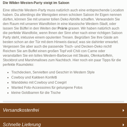
Die Wilder-Westen-Party steigt im Saloon
Eine stilechte Western-Party muss natürlich auch eine entsprechende Location
haben. Da allerdings die Wenigsten einen schicken Saloon ihr Eigen nennen
dürfen, können Sie mit unserer tollen Deko Abhilfe schaffen. Verwandeln Sie
den Raum mit unseren Wandfolien in eine klassische Western-Stadt, oder
lassen Sie Büffel in den Weiten der
Prärie
grasen. Wir haben natürlich auch
die perfekte Wandfolie, wenn Ihnen der Sinn eher nach einer richtigen Saloon
Party steht, inklusive einem opulenten Tresen. Begrüßen Sie Ihre Gäste am
besten schon an der Tür mit dem Hinweis darauf, was sie dahinter erwartet.
Vergessen Sie aber auch die passende Tisch- und Decken-Deko nicht!
Reichen Sie am Buffet einen großen Topf voll Chili con Carne oder
veranstalten Sie ein tolles Western-Barbecue mit Steaks, Ofenkartoffeln,
Stockbrot und Marshmallows zum Nachtisch. Hier noch ein paar Tipps für die
perfekte Raumdeko:
Tischdecken, Servietten und Geschirr in Western Style
Cowboy und Kakteen Konfetti
Wanddeko mit Cowboy und Cowgirl
Wanted Foto-Accessoires für gelungene Fotos
kleine Goldbarren für die Tische
Versandkostenfrei
Schnelle Lieferung