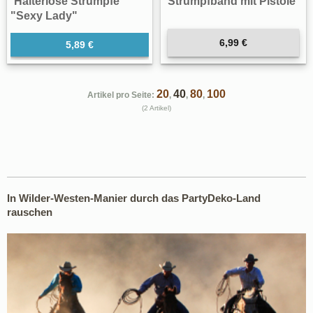
Halterlose Strümpfe
Strumpfband mit Pistole
"Sexy Lady"
6,99 €
5,89 €
20
40
80
100
Artikel pro Seite:
,
,
,
(2 Artikel)
In Wilder-Westen-Manier durch das PartyDeko-Land
rauschen