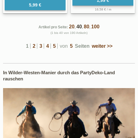
1,99 €
5,99 €
16,58 € / m
20
40
80
100
Artikel pro Seite:
,
,
,
(1 bis 40 von 190 Artikeln)
1
2
3
4
5
von
5
Seiten
weiter >>
In Wilder-Westen-Manier durch das PartyDeko-Land
rauschen