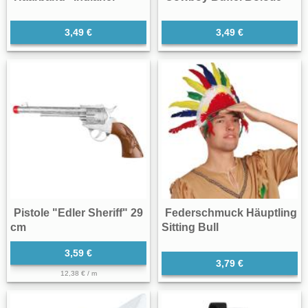
3,49 €
3,49 €
Pistole "Edler Sheriff" 29
Federschmuck Häuptling
cm
Sitting Bull
3,59 €
3,79 €
12,38 € / m