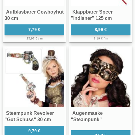
Aufblasbarer Cowboyhut
Klappbarer Speer
30 cm
"Indianer" 125 cm
7,79 €
8,99 €
25,97 € / m
7,19 € / m
Steampunk Revolver
Augenmaske
"Gut Schuss" 30 cm
"Steampunk"
9,79 €