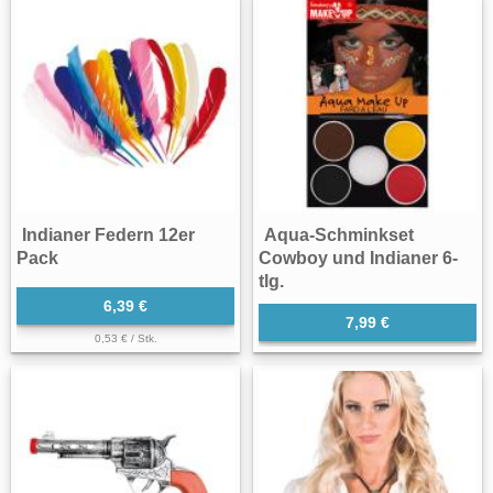
Indianer Federn 12er
Aqua-Schminkset
Pack
Cowboy und Indianer 6-
tlg.
6,39 €
7,99 €
0,53 € / Stk.