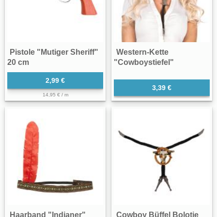
Pistole "Mutiger Sheriff"
Western-Kette
20 cm
"Cowboystiefel"
2,99 €
3,39 €
14,95 € / m
Haarband "Indianer"
Cowboy Büffel Bolotie