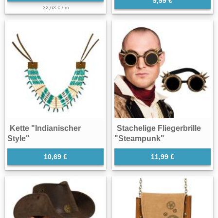
9,99 €
32,63 € / m
Kette "Indianischer
Stachelige Fliegerbrille
Style"
"Steampunk"
10,69 €
11,99 €