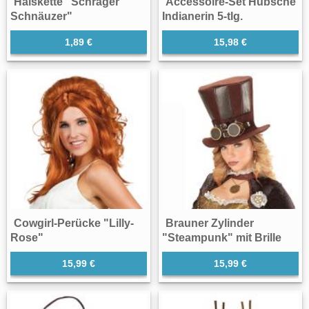
Halskette "Schräger
Accessoire-Set Hübsche
Schnäuzer"
Indianerin 5-tlg.
1,89 €
15,98 €
Cowgirl-Perücke "Lilly-
Brauner Zylinder
Rose"
"Steampunk" mit Brille
15,99 €
15,99 €