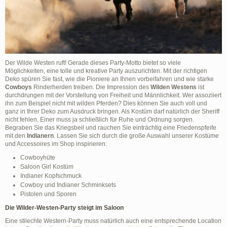
Der Wilde Westen ruft! Gerade dieses Party-Motto bietet so viele
Möglichkeiten, eine tolle und kreative Party auszurichten. Mit der richtigen
Deko spüren Sie fast, wie die Pioniere an Ihnen vorbeifahren und wie starke
Cowboys
Rinderherden treiben. Die Impression des
Wilden Westens
ist
durchdrungen mit der Vorstellung von Freiheit und Männlichkeit. Wer assoziiert
ihn zum Beispiel nicht mit wilden Pferden? Dies können Sie auch voll und
ganz in Ihrer Deko zum Ausdruck bringen. Als Kostüm darf natürlich der Sheriff
nicht fehlen. Einer muss ja schließlich für Ruhe und Ordnung sorgen.
Begraben Sie das Kriegsbeil und rauchen Sie einträchtig eine Friedenspfeife
mit den
Indianern
. Lassen Sie sich durch die große Auswahl unserer Kostüme
und Accessoires im Shop inspirieren:
Cowboyhüte
Saloon Girl Kostüm
Indianer Kopfschmuck
Cowboy und Indianer Schminksets
Pistolen und Sporen
Die Wilder-Westen-Party steigt im Saloon
Eine stilechte Western-Party muss natürlich auch eine entsprechende Location