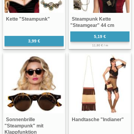
Kette "Steampunk"
Steampunk Kette
"Steamgear" 44 cm
5,19 €
3,99 €
11,80 € / m
Sonnenbrille
Handtasche "Indianer"
"Steampunk" mit
Klappfunktion