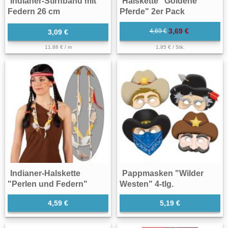
Indianer-Stirnband mit
Halskette "Goldene
Federn 26 cm
Pferde" 2er Pack
3,69 €
4,69 €
3,09 €
11,88 € / m
1,85 € / Stk.
Indianer-Halskette
Pappmasken "Wilder
"Perlen und Federn"
Westen" 4-tlg.
4,59 €
5,19 €