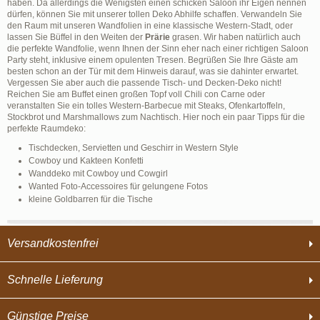
haben. Da allerdings die Wenigsten einen schicken Saloon ihr Eigen nennen
dürfen, können Sie mit unserer tollen Deko Abhilfe schaffen. Verwandeln Sie
den Raum mit unseren Wandfolien in eine klassische Western-Stadt, oder
lassen Sie Büffel in den Weiten der
Prärie
grasen. Wir haben natürlich auch
die perfekte Wandfolie, wenn Ihnen der Sinn eher nach einer richtigen Saloon
Party steht, inklusive einem opulenten Tresen. Begrüßen Sie Ihre Gäste am
besten schon an der Tür mit dem Hinweis darauf, was sie dahinter erwartet.
Vergessen Sie aber auch die passende Tisch- und Decken-Deko nicht!
Reichen Sie am Buffet einen großen Topf voll Chili con Carne oder
veranstalten Sie ein tolles Western-Barbecue mit Steaks, Ofenkartoffeln,
Stockbrot und Marshmallows zum Nachtisch. Hier noch ein paar Tipps für die
perfekte Raumdeko:
Tischdecken, Servietten und Geschirr in Western Style
Cowboy und Kakteen Konfetti
Wanddeko mit Cowboy und Cowgirl
Wanted Foto-Accessoires für gelungene Fotos
kleine Goldbarren für die Tische
Versandkostenfrei
Schnelle Lieferung
Günstige Preise