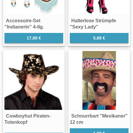
Accessoire-Set
Halterlose Strümpfe
"Indianerin" 4-tlg.
"Sexy Lady"
17,89 €
5,89 €
Cowboyhut Piraten-
Schnurrbart "Mexikaner"
Totenkopf
12 cm