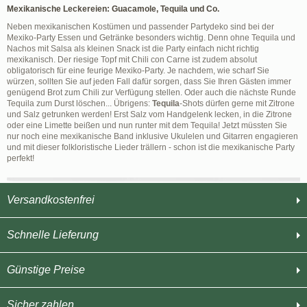
Mexikanische Leckereien: Guacamole, Tequila und Co.
Neben mexikanischen Kostümen und passender Partydeko sind bei der
Mexiko-Party Essen und Getränke besonders wichtig. Denn ohne Tequila und
Nachos mit Salsa als kleinen Snack ist die Party einfach nicht richtig
mexikanisch. Der riesige Topf mit Chili con Carne ist zudem absolut
obligatorisch für eine feurige Mexiko-Party. Je nachdem, wie scharf Sie
würzen, sollten Sie auf jeden Fall dafür sorgen, dass Sie Ihren Gästen immer
genügend Brot zum Chili zur Verfügung stellen. Oder auch die nächste Runde
Tequila zum Durst löschen... Übrigens:
Tequila
-Shots dürfen gerne mit Zitrone
und Salz getrunken werden! Erst Salz vom Handgelenk lecken, in die Zitrone
oder eine Limette beißen und nun runter mit dem Tequila! Jetzt müssten Sie
nur noch eine mexikanische Band inklusive Ukulelen und Gitarren engagieren
und mit dieser folkloristische Lieder trällern - schon ist die mexikanische Party
perfekt!
Versandkostenfrei
Schnelle Lieferung
Günstige Preise
Sicher zahlen