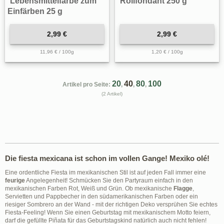
Lebensmittelfarbe zum
Rollfondant 250 g
Einfärben 25 g
2,99 €
2,99 €
11,96 € / 100g
1,20 € / 100g
20
40
80
100
Artikel pro Seite:
,
,
,
(2 Artikel)
Die fiesta mexicana ist schon im vollen Gange! Mexiko olé!
Eine ordentliche Fiesta im mexikanischen Stil ist auf jeden Fall immer eine
feurige
Angelegenheit! Schmücken Sie den Partyraum einfach in den
mexikanischen Farben Rot, Weiß und Grün. Ob mexikanische
Flagge
,
Servietten und Pappbecher in den südamerikanischen Farben oder ein
riesiger Sombrero an der Wand - mit der richtigen Deko versprühen Sie echtes
Fiesta-Feeling! Wenn Sie einen Geburtstag mit mexikanischem Motto feiern,
darf die gefüllte Piñata für das Geburtstagskind natürlich auch nicht fehlen!