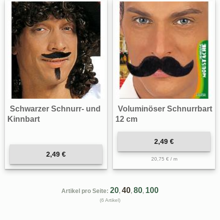
Schwarzer Schnurr- und
Voluminöser Schnurrbart
Kinnbart
12 cm
2,49 €
2,49 €
20,75 € / m
20
40
80
100
Artikel pro Seite:
,
,
,
(6 Artikel)