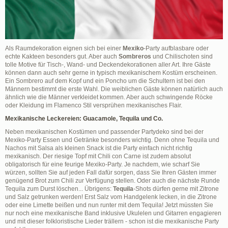
Als Raumdekoration eignen sich bei einer
Mexiko
-Party aufblasbare oder
echte Kakteen besonders gut. Aber auch
Sombreros
und Chilischoten sind
tolle Motive für Tisch-, Wand- und Deckendekorationen aller Art. Ihre Gäste
können dann auch sehr gerne in typisch mexikanischem Kostüm erscheinen.
Ein Sombrero auf dem Kopf und ein Poncho um die Schultern ist bei den
Männern bestimmt die erste Wahl. Die weiblichen Gäste können natürlich auch
ähnlich wie die Männer verkleidet kommen. Aber auch schwingende Röcke
oder Kleidung im Flamenco Stil versprühen mexikanisches Flair.
Mexikanische Leckereien: Guacamole, Tequila und Co.
Neben mexikanischen Kostümen und passender Partydeko sind bei der
Mexiko-Party Essen und Getränke besonders wichtig. Denn ohne Tequila und
Nachos mit Salsa als kleinen Snack ist die Party einfach nicht richtig
mexikanisch. Der riesige Topf mit Chili con Carne ist zudem absolut
obligatorisch für eine feurige Mexiko-Party. Je nachdem, wie scharf Sie
würzen, sollten Sie auf jeden Fall dafür sorgen, dass Sie Ihren Gästen immer
genügend Brot zum Chili zur Verfügung stellen. Oder auch die nächste Runde
Tequila zum Durst löschen... Übrigens:
Tequila
-Shots dürfen gerne mit Zitrone
und Salz getrunken werden! Erst Salz vom Handgelenk lecken, in die Zitrone
oder eine Limette beißen und nun runter mit dem Tequila! Jetzt müssten Sie
nur noch eine mexikanische Band inklusive Ukulelen und Gitarren engagieren
und mit dieser folkloristische Lieder trällern - schon ist die mexikanische Party