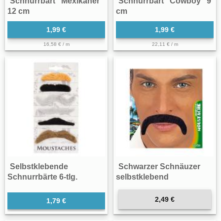
Schnurrbart "Mexikaner"
Schnurrbart "Cowboy" 9
12 cm
cm
1,99 €
1,99 €
16,58 € / m
22,11 € / m
Selbstklebende
Schwarzer Schnäuzer
Schnurrbärte 6-tlg.
selbstklebend
2,49 €
1,79 €