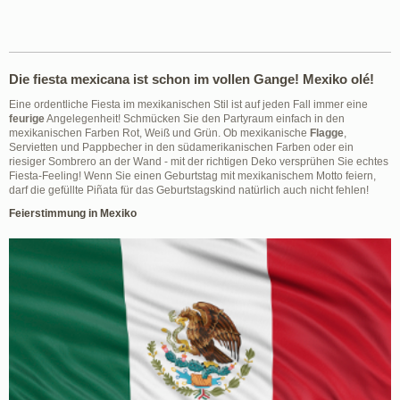
Die fiesta mexicana ist schon im vollen Gange! Mexiko olé!
Eine ordentliche Fiesta im mexikanischen Stil ist auf jeden Fall immer eine
feurige
Angelegenheit! Schmücken Sie den Partyraum einfach in den
mexikanischen Farben Rot, Weiß und Grün. Ob mexikanische
Flagge
,
Servietten und Pappbecher in den südamerikanischen Farben oder ein
riesiger Sombrero an der Wand - mit der richtigen Deko versprühen Sie echtes
Fiesta-Feeling! Wenn Sie einen Geburtstag mit mexikanischem Motto feiern,
darf die gefüllte Piñata für das Geburtstagskind natürlich auch nicht fehlen!
Feierstimmung in Mexiko