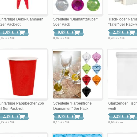
Einfarbige Deko-Klammern
Streuteile "Diamantzauber"
Tisch- oder Nam
2er Pack-rot
50er Pack
"Tafel" 6er Pack-w
1,09 €
0,89 €
2,39 €
,09 € / Stk.
0,02 € / Stk.
0,40 € / Stk.
infarbige Pappbecher 266
Streuteile "Farbenfrohe
Glänzender Tisch
l 8er Pack-rot
Diamanten" 6er Pack
weiß
2,19 €
0,79 €
3,29 €
,27 € / Stk.
0,13 € / Stk.
0,66 € / m