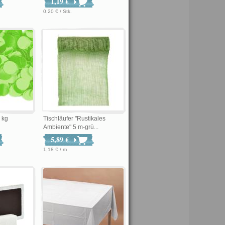
1,19 €
0,20 € / Stk.
 kg
Tischläufer "Rustikales
Ambiente" 5 m-grü...
5,89 €
1,18 € / m