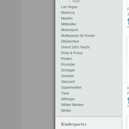
USA
Las Vegas
Mallorca
Maritim
Mittelalter
0
Motorsport
Mottopartys für Kinder
Oktoberfest
Orient 1001 Nacht
Pimp & Pussy
Piraten
Rockstar
Schlager
Sommer
Steinzeit
Superhelden
P
Tiere
Wikinger
Wilder Westen
0
Winter
Kinderpartys