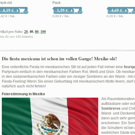
ack-rot
Pack
4,19 €
1,59 €
4,69 €
,42 € / Stk.
0,09 € / Stk.
0,20 € / Stk.
tikel pro Seite:
20
,
40
,
80
,
100
 bis 40 von 100 Artikeln)
Die fiesta mexicana ist schon im vollen Gange! Mexiko olé!
Eine ordentliche Fiesta im mexikanischen Stil ist auf jeden Fall immer eine
feurig
Partyraum einfach in den mexikanischen Farben Rot, Weiß und Grün. Ob mexika
in den südamerikanischen Farben oder ein riesiger Sombrero an der Wand - mit d
Fiesta-Feeling! Wenn Sie einen Geburtstag mit mexikanischem Motto feiern, darf d
natürlich auch nicht fehlen!
Feierstimmung in Mexiko
Als Raumdekoration 
aufblasbare oder ec
Sombreros
und Chili
Wand- und Deckendek
dann auch sehr gern
erscheinen. Ein So
die Schultern ist be
weiblichen Gäste kö