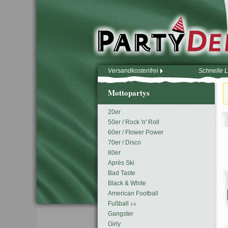
Versandkostenfrei
Schnelle L
Mottopartys
20er
50er / Rock 'n' Roll
60er / Flower Power
70er / Disco
80er
Après Ski
Bad Taste
Black & White
American Football
Fußball
Gangster
Girly