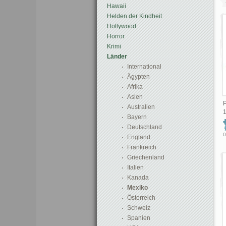
Hawaii
Helden der Kindheit
Hollywood
Horror
Krimi
Länder
International
Ägypten
Afrika
Asien
P
Australien
Bayern
Deutschland
0
England
Frankreich
Griechenland
Italien
Kanada
Mexiko
Österreich
Schweiz
Spanien