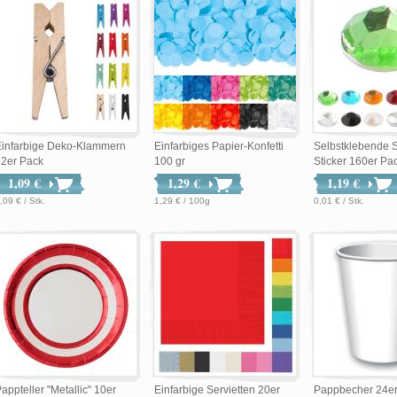
Einfarbige Deko-Klammern
Einfarbiges Papier-Konfetti
Selbstklebende S
12er Pack
100 gr
Sticker 160er Pa
1,09 €
1,29 €
1,19 €
,09 € / Stk.
1,29 € / 100g
0,01 € / Stk.
appteller "Metallic" 10er
Einfarbige Servietten 20er
Pappbecher 24er