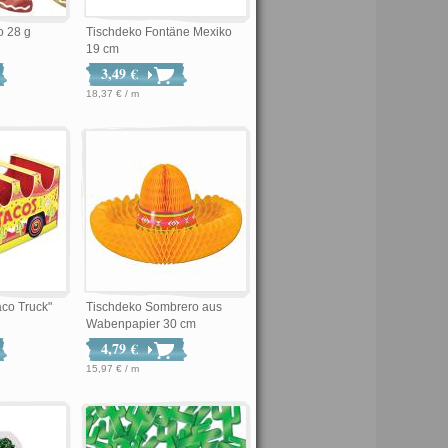
o 28 g
Tischdeko Fontäne Mexiko
19 cm
3,49 €
18,37 € / m
co Truck"
Tischdeko Sombrero aus
Wabenpapier 30 cm
4,79 €
15,97 € / m