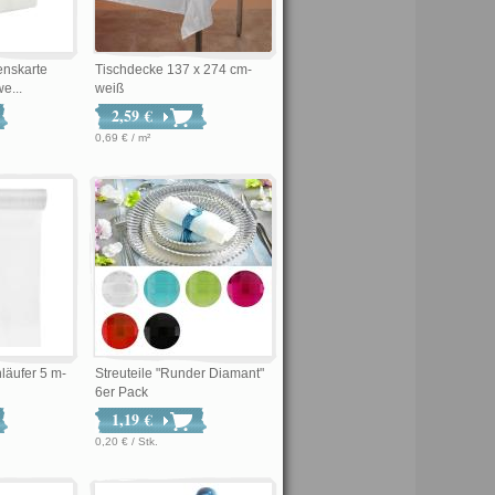
enskarte
Tischdecke 137 x 274 cm-
e...
weiß
2,59 €
0,69 € / m²
läufer 5 m-
Streuteile "Runder Diamant"
6er Pack
1,19 €
0,20 € / Stk.