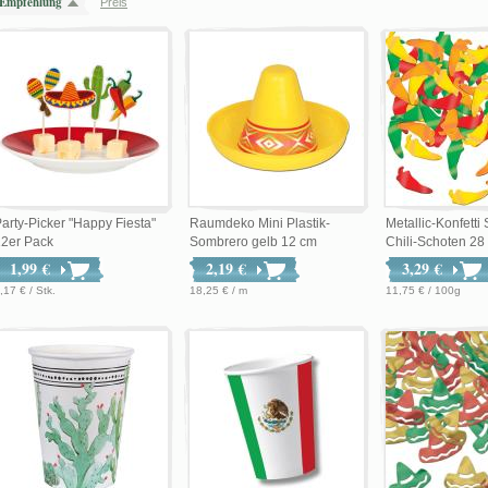
Empfehlung
Preis
arty-Picker "Happy Fiesta"
Raumdeko Mini Plastik-
Metallic-Konfetti
12er Pack
Sombrero gelb 12 cm
Chili-Schoten 28 .
1,99 €
2,19 €
3,29 €
,17 € / Stk.
18,25 € / m
11,75 € / 100g