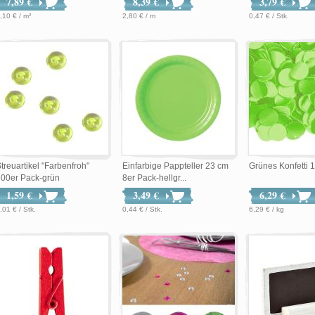
7,89 €
8,39 €
3,79 €
,10 € / m²
2,80 € / m
0,47 € / Stk.
treuartikel "Farbenfroh"
Einfarbige Pappteller 23 cm
Grünes Konfetti 1
300er Pack-grün
8er Pack-hellgr...
1,59 €
3,49 €
6,29 €
,01 € / Stk.
0,44 € / Stk.
6,29 € / kg