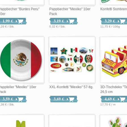
Pappbecher "Buntes Peru"
Pappbecher "Mexiko" 10er
Konfetti Sombrer
10er
Pack
1,99 €
3,19 €
3,29 €
,20 € / Stk.
0,32 € / Stk.
11,75 € / 100g
appteller "Mexiko" 10er
XXL-Konfetti "Mexiko" 57-tlg.
3D-Tischdeko "Ta
Pack
26,5 cm
3,59 €
3,69 €
4,69 €
,36 € / Stk.
17,70 € / m