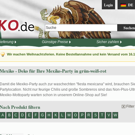
Login
DE
Suchen
ieferung
Günstige Preise
Sicher zahlen
Wir machen Weihnachtsferien. Keine Bestellannahme und kein Versand vom 16.12
Mexiko - Deko für Ihre Mexiko-Party in grün-weiß-rot
Damit die Mexiko-Party auch zur waschechten "fiesta mexicana" wird, brauchen Sie 
Partylocation. Nicht nur feurige Chilis und große Sombreros sind das Non-Plus-Ult
Mexiko-Mottoparty warten schon in unserem Online-Shop auf Sie!
Nach Produkt filtern
Filte
A
B
C
D
E
F
G
H
K
L
M
O
P
R
S
T
V
W