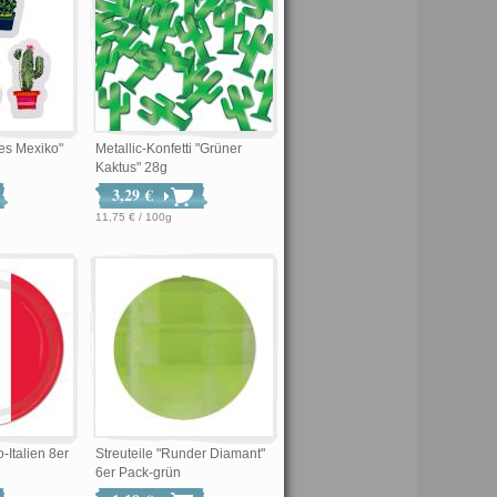
tes Mexiko"
Metallic-Konfetti "Grüner
Kaktus" 28g
3,29 €
11,75 € / 100g
-Italien 8er
Streuteile "Runder Diamant"
6er Pack-grün