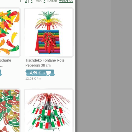
1
2
3
3
weiter >>
von
Seiten
 Scharfe
Tischdeko Fontäne Rote
..
Peperoni 38 cm
4,59 €
12,08 € / m