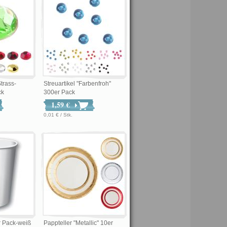
trass-
Streuartikel "Farbenfroh"
ck
300er Pack
1,59 €
0,01 € / Stk.
 Pack-weiß
Pappteller "Metallic" 10er