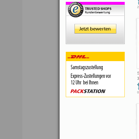
2
S
0