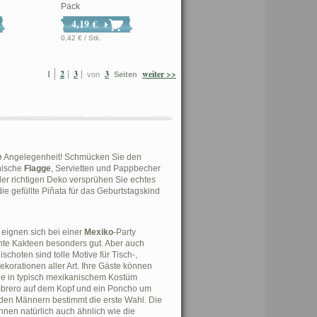
Pack
4,19 €
0,42 € / Stk.
1
2
3
3
weiter >>
von
Seiten
e
Angelegenheit! Schmücken Sie den
nische
Flagge
, Servietten und Pappbecher
er richtigen Deko versprühen Sie echtes
ie gefüllte Piñata für das Geburtstagskind
eignen sich bei einer
Mexiko
-Party
hte Kakteen besonders gut. Aber auch
schoten sind tolle Motive für Tisch-,
orationen aller Art. Ihre Gäste können
e in typisch mexikanischem Kostüm
mbrero auf dem Kopf und ein Poncho um
i den Männern bestimmt die erste Wahl. Die
nnen natürlich auch ähnlich wie die