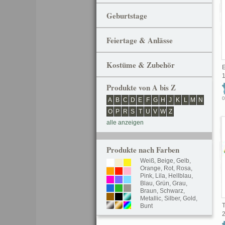
Geburtstage
Feiertage & Anlässe
Kostüme & Zubehör
1
Produkte von A bis Z
0
A
B
C
D
E
F
G
H
J
K
L
M
N
O
P
R
S
T
U
V
W
Z
alle anzeigen
Produkte nach Farben
Weiß
,
Beige
,
Gelb
,
Orange
,
Rot
,
Rosa
,
Pink
,
Lila
,
Hellblau
,
Blau
,
Grün
,
Grau
,
Braun
,
Schwarz
,
Metallic
,
Silber
,
Gold
,
T
Bunt