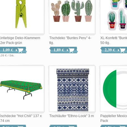
Einfarbige Deko-Klammern
Tischdeko "Buntes Peru" 4-
XL-Konfetti "Bun
2er Pack-grün
tlg.
50-tlg.
1,09 €
1,89 €
2,39 €
,09 € / Stk.
ischdecke "Hot Chili" 137 x
Tischläufer "Ethno-Look" 3 m
Pappteller Mexico
274 cm
Pack