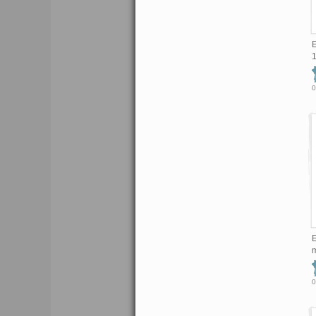
1
0
E
m
0