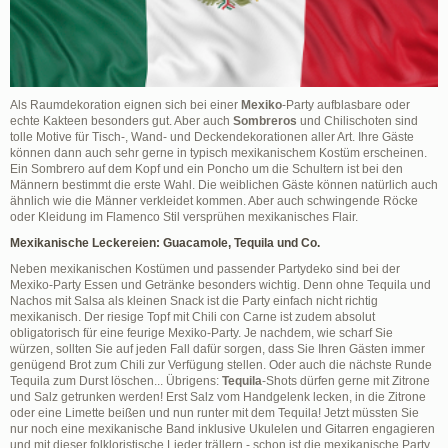
Als Raumdekoration eignen sich bei einer
Mexiko
-Party aufblasbare oder
echte Kakteen besonders gut. Aber auch
Sombreros
und Chilischoten sind
tolle Motive für Tisch-, Wand- und Deckendekorationen aller Art. Ihre Gäste
können dann auch sehr gerne in typisch mexikanischem Kostüm erscheinen.
Ein Sombrero auf dem Kopf und ein Poncho um die Schultern ist bei den
Männern bestimmt die erste Wahl. Die weiblichen Gäste können natürlich auch
ähnlich wie die Männer verkleidet kommen. Aber auch schwingende Röcke
oder Kleidung im Flamenco Stil versprühen mexikanisches Flair.
Mexikanische Leckereien: Guacamole, Tequila und Co.
Neben mexikanischen Kostümen und passender Partydeko sind bei der
Mexiko-Party Essen und Getränke besonders wichtig. Denn ohne Tequila und
Nachos mit Salsa als kleinen Snack ist die Party einfach nicht richtig
mexikanisch. Der riesige Topf mit Chili con Carne ist zudem absolut
obligatorisch für eine feurige Mexiko-Party. Je nachdem, wie scharf Sie
würzen, sollten Sie auf jeden Fall dafür sorgen, dass Sie Ihren Gästen immer
genügend Brot zum Chili zur Verfügung stellen. Oder auch die nächste Runde
Tequila zum Durst löschen... Übrigens:
Tequila
-Shots dürfen gerne mit Zitrone
und Salz getrunken werden! Erst Salz vom Handgelenk lecken, in die Zitrone
oder eine Limette beißen und nun runter mit dem Tequila! Jetzt müssten Sie
nur noch eine mexikanische Band inklusive Ukulelen und Gitarren engagieren
und mit dieser folkloristische Lieder trällern - schon ist die mexikanische Party