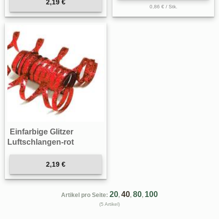
2,19 €
0,86 € / Stk.
Einfarbige Glitzer
Luftschlangen-rot
2,19 €
20
40
80
100
Artikel pro Seite:
,
,
,
(5 Artikel)