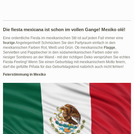
Die fiesta mexicana ist schon im vollen Gange! Mexiko olé!
Eine ordentliche Fiesta im mexikanischen Stil ist auf jeden Fall immer eine
feurige
Angelegenheit! Schmücken Sie den Partyraum einfach in den
mexikanischen Farben Rot, Weiß und Grün. Ob mexikanische
Flagge
,
Servietten und Pappbecher in den südamerikanischen Farben oder ein
riesiger Sombrero an der Wand - mit der richtigen Deko versprühen Sie echtes
Fiesta-Feeling! Wenn Sie einen Geburtstag mit mexikanischem Motto feiern,
darf die gefüllte Piñata für das Geburtstagskind natürlich auch nicht fehlen!
Feierstimmung in Mexiko