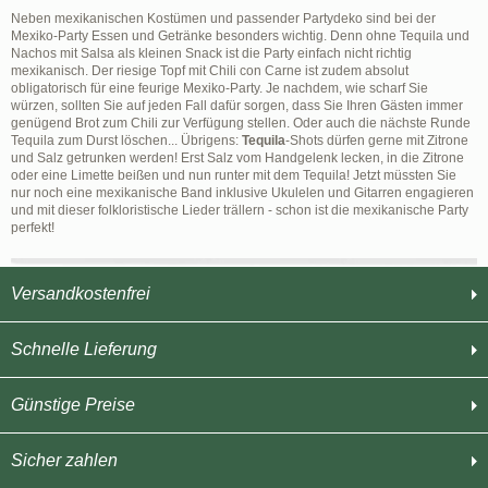
Neben mexikanischen Kostümen und passender Partydeko sind bei der
Mexiko-Party Essen und Getränke besonders wichtig. Denn ohne Tequila und
Nachos mit Salsa als kleinen Snack ist die Party einfach nicht richtig
mexikanisch. Der riesige Topf mit Chili con Carne ist zudem absolut
obligatorisch für eine feurige Mexiko-Party. Je nachdem, wie scharf Sie
würzen, sollten Sie auf jeden Fall dafür sorgen, dass Sie Ihren Gästen immer
genügend Brot zum Chili zur Verfügung stellen. Oder auch die nächste Runde
Tequila zum Durst löschen... Übrigens:
Tequila
-Shots dürfen gerne mit Zitrone
und Salz getrunken werden! Erst Salz vom Handgelenk lecken, in die Zitrone
oder eine Limette beißen und nun runter mit dem Tequila! Jetzt müssten Sie
nur noch eine mexikanische Band inklusive Ukulelen und Gitarren engagieren
und mit dieser folkloristische Lieder trällern - schon ist die mexikanische Party
perfekt!
Versandkostenfrei
Schnelle Lieferung
Günstige Preise
Sicher zahlen