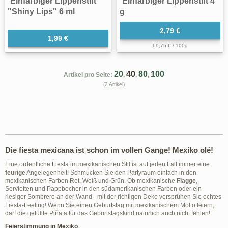
Einfarbiger Lippenstift
Einfarbiger Lippenstift 4
"Shiny Lips" 6 ml
g
2,79 €
1,99 €
69,75 € / 100g
20
40
80
100
Artikel pro Seite:
,
,
,
(2 Artikel)
Die fiesta mexicana ist schon im vollen Gange! Mexiko olé!
Eine ordentliche Fiesta im mexikanischen Stil ist auf jeden Fall immer eine
feurige
Angelegenheit! Schmücken Sie den Partyraum einfach in den
mexikanischen Farben Rot, Weiß und Grün. Ob mexikanische
Flagge
,
Servietten und Pappbecher in den südamerikanischen Farben oder ein
riesiger Sombrero an der Wand - mit der richtigen Deko versprühen Sie echtes
Fiesta-Feeling! Wenn Sie einen Geburtstag mit mexikanischem Motto feiern,
darf die gefüllte Piñata für das Geburtstagskind natürlich auch nicht fehlen!
Feierstimmung in Mexiko