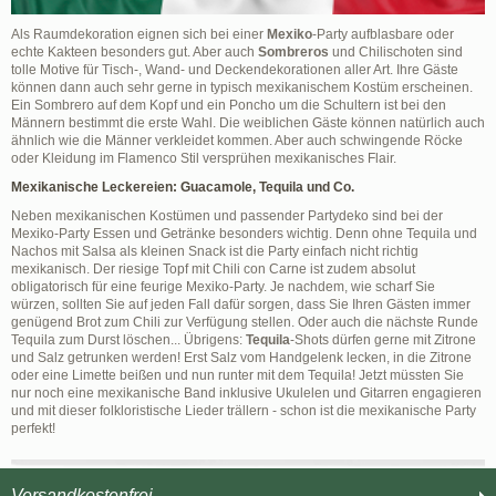
Als Raumdekoration eignen sich bei einer
Mexiko
-Party aufblasbare oder
echte Kakteen besonders gut. Aber auch
Sombreros
und Chilischoten sind
tolle Motive für Tisch-, Wand- und Deckendekorationen aller Art. Ihre Gäste
können dann auch sehr gerne in typisch mexikanischem Kostüm erscheinen.
Ein Sombrero auf dem Kopf und ein Poncho um die Schultern ist bei den
Männern bestimmt die erste Wahl. Die weiblichen Gäste können natürlich auch
ähnlich wie die Männer verkleidet kommen. Aber auch schwingende Röcke
oder Kleidung im Flamenco Stil versprühen mexikanisches Flair.
Mexikanische Leckereien: Guacamole, Tequila und Co.
Neben mexikanischen Kostümen und passender Partydeko sind bei der
Mexiko-Party Essen und Getränke besonders wichtig. Denn ohne Tequila und
Nachos mit Salsa als kleinen Snack ist die Party einfach nicht richtig
mexikanisch. Der riesige Topf mit Chili con Carne ist zudem absolut
obligatorisch für eine feurige Mexiko-Party. Je nachdem, wie scharf Sie
würzen, sollten Sie auf jeden Fall dafür sorgen, dass Sie Ihren Gästen immer
genügend Brot zum Chili zur Verfügung stellen. Oder auch die nächste Runde
Tequila zum Durst löschen... Übrigens:
Tequila
-Shots dürfen gerne mit Zitrone
und Salz getrunken werden! Erst Salz vom Handgelenk lecken, in die Zitrone
oder eine Limette beißen und nun runter mit dem Tequila! Jetzt müssten Sie
nur noch eine mexikanische Band inklusive Ukulelen und Gitarren engagieren
und mit dieser folkloristische Lieder trällern - schon ist die mexikanische Party
perfekt!
Versandkostenfrei