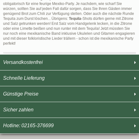
obligatorisch für eine feurige Mexiko-Party. Je nachdem, wie scharf Sie
würzen, sollten Sie auf jeden Fall dafür sorgen, dass Sie Ihren Gästen immer
genügend Brot zum Chili zur Verfügung stellen. Oder auch die nächste Runde
Tequila zum Durst löschen... Übrigens:
Tequila
-Shots dürfen gerne mit Zitrone
und Salz getrunken werden! Erst Salz vom Handgelenk lecken, in die Zitrone
oder eine Limette beißen und nun runter mit dem Tequila! Jetzt müssten Sie
nur noch eine mexikanische Band inklusive Ukulelen und Gitarren engagieren
und mit dieser folkloristische Lieder trällern - schon ist die mexikanische Party
perfekt!
Versandkostenfrei
Schnelle Lieferung
Günstige Preise
Sicher zahlen
Hotline: 02165-376699