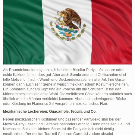
Als Raumdekoration eignen sich bei einer
Mexiko
-Party aufblasbare oder
echte Kakteen besonders gut. Aber auch
Sombreros
und Chilischoten sind
tolle Motive für Tisch-, Wand- und Deckendekorationen aller Art. Ihre Gäste
können dann auch sehr gerne in typisch mexikanischem Kostüm erscheinen.
Ein Sombrero auf dem Kopf und ein Poncho um die Schultern ist bei den
Männern bestimmt die erste Wahl. Die weiblichen Gäste können natürlich auch
ähnlich wie die Männer verkleidet kommen. Aber auch schwingende Röcke
oder Kleidung im Flamenco Stil versprühen mexikanisches Flair.
Mexikanische Leckereien: Guacamole, Tequila und Co.
Neben mexikanischen Kostümen und passender Partydeko sind bei der
Mexiko-Party Essen und Getränke besonders wichtig. Denn ohne Tequila und
Nachos mit Salsa als kleinen Snack ist die Party einfach nicht richtig
mexikanisch. Der riesige Topf mit Chili con Carne ist zudem absolut