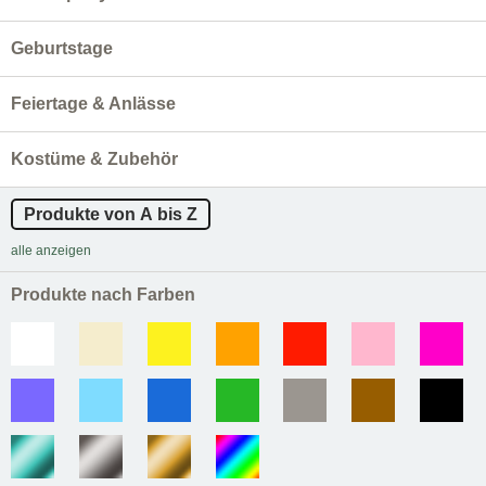
Geburtstage
Feiertage & Anlässe
Kostüme & Zubehör
Produkte von A bis Z
alle anzeigen
Produkte nach Farben