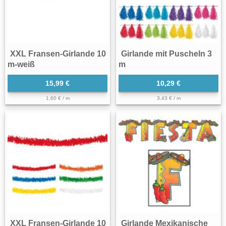
XXL Fransen-Girlande 10
Girlande mit Puscheln 3
m-weiß
m
15,99 €
10,29 €
1,60 € / m
3,43 € / m
XXL Fransen-Girlande 10
Girlande Mexikanische