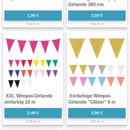
Girlande 360 cm
1,99 €
3,59 €
0,33 € / m
0,91 € / m
XXL Wimpel-Girlande
Einfarbige Wimpel-
einfarbig 10 m
Girlande "Glitzer" 6 m
3,49 €
3,99 €
0,35 € / m
0,67 € / m