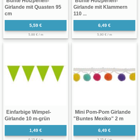
Bunte Holzperlen-
Bunte Holzperlen-
Girlande mit Quasten 95
Girlande mit Klammern
cm
110 ...
5,59 €
6,49 €
5,88 € / m
5,90 € / m
Einfarbige Wimpel-
Mini Pom-Pom Girlande
Girlande 10 m-grün
"Buntes Mexiko" 2 m
1,49 €
6,49 €
0,15 € / m
3,25 € / m