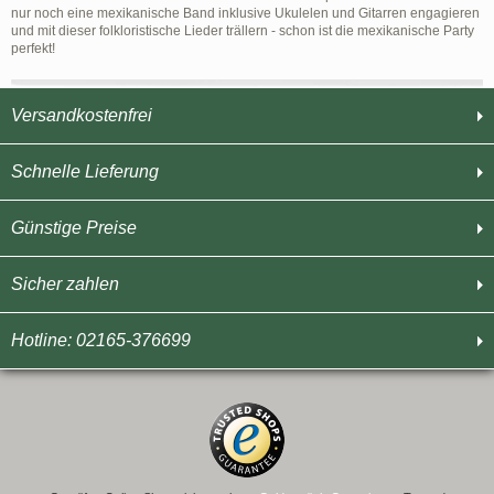
nur noch eine mexikanische Band inklusive Ukulelen und Gitarren engagieren
und mit dieser folkloristische Lieder trällern - schon ist die mexikanische Party
perfekt!
Versandkostenfrei
Schnelle Lieferung
Günstige Preise
Sicher zahlen
Hotline: 02165-376699