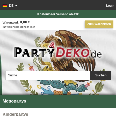
DE
Login
Kostenloser Versand ab 49€
0,00 €
Warenwert:
Zum Warenkorb
Ihr Warenkorb ist noch leer.
Suchen
Mottopartys
Kinderpartys