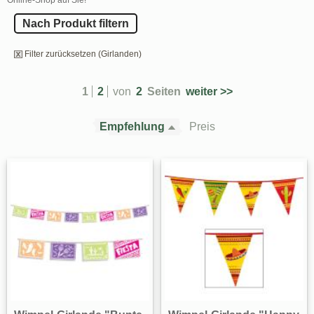
Nach Produkt filtern
Filter zurücksetzen (Girlanden)
1
2
von
2
Seiten
weiter >>
Empfehlung
Preis