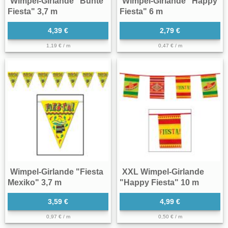
Wimpel-Girlande "Bunte
Wimpel-Girlande "Happy
Fiesta" 3,7 m
Fiesta" 6 m
4,39 €
2,79 €
1,19 € / m
0,47 € / m
Wimpel-Girlande "Fiesta
XXL Wimpel-Girlande
Mexiko" 3,7 m
"Happy Fiesta" 10 m
3,59 €
4,99 €
0,97 € / m
0,50 € / m