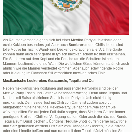
Als Raumdekoration eignen sich bei einer
Mexiko
-Party aufblasbare oder
echte Kakteen besonders gut. Aber auch
Sombreros
und Chilischoten sind
tolle Motive für Tisch-, Wand- und Deckendekorationen aller Art. Ihre Gäste
können dann auch sehr gerne in typisch mexikanischem Kostüm erscheinen.
Ein Sombrero auf dem Kopf und ein Poncho um die Schultern ist bei den
Männern bestimmt die erste Wahl. Die weiblichen Gäste können natürlich auch
ähnlich wie die Männer verkleidet kommen. Aber auch schwingende Röcke
oder Kleidung im Flamenco Stil versprühen mexikanisches Flair.
Mexikanische Leckereien: Guacamole, Tequila und Co.
Neben mexikanischen Kostümen und passender Partydeko sind bei der
Mexiko-Party Essen und Getränke besonders wichtig. Denn ohne Tequila und
Nachos mit Salsa als kleinen Snack ist die Party einfach nicht richtig
mexikanisch. Der riesige Topf mit Chili con Carne ist zudem absolut
obligatorisch für eine feurige Mexiko-Party. Je nachdem, wie scharf Sie
würzen, sollten Sie auf jeden Fall dafür sorgen, dass Sie Ihren Gästen immer
genügend Brot zum Chili zur Verfügung stellen. Oder auch die nächste Runde
Tequila zum Durst löschen... Übrigens:
Tequila
-Shots dürfen gerne mit Zitrone
und Salz getrunken werden! Erst Salz vom Handgelenk lecken, in die Zitrone
oder eine Limette beißen und nun runter mit dem Tequila! Jetzt müssten Sie