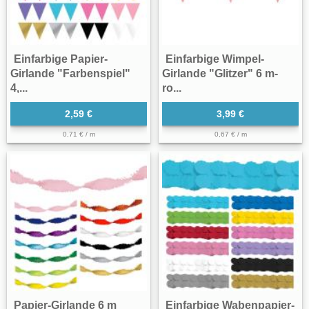
Einfarbige Papier-
Einfarbige Wimpel-
Girlande "Farbenspiel"
Girlande "Glitzer" 6 m-
4,...
ro...
2,59 €
3,99 €
0,71 € / m
0,67 € / m
Papier-Girlande 6 m
Einfarbige Wabenpapier-