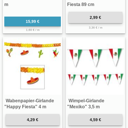
m
Fiesta 89 cm
2,99 €
15,99 €
3,36 € / m
1,60 € / m
Wabenpapier-Girlande
Wimpel-Girlande
"Happy Fiesta" 4 m
"Mexiko" 3,5 m
4,29 €
4,59 €