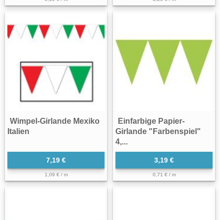
Wimpel-Girlande Mexiko
Einfarbige Papier-
Italien
Girlande "Farbenspiel"
4,...
7,19 €
3,19 €
1,09 € / m
0,71 € / m