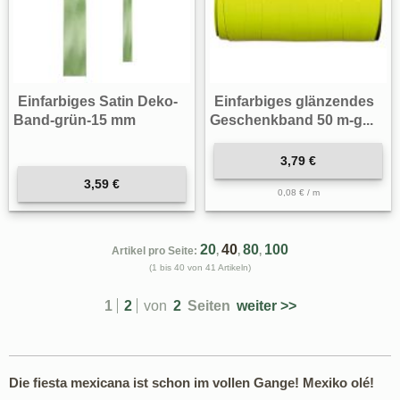
Einfarbiges Satin Deko-
Einfarbiges glänzendes
Band-grün-15 mm
Geschenkband 50 m-g...
3,79 €
3,59 €
0,08 € / m
20
40
80
100
Artikel pro Seite:
,
,
,
(1 bis 40 von 41 Artikeln)
1
2
von
2
Seiten
weiter >>
Die fiesta mexicana ist schon im vollen Gange! Mexiko olé!