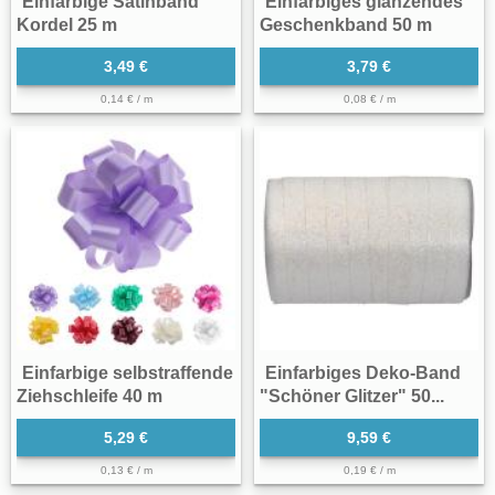
Einfarbige Satinband
Einfarbiges glänzendes
Kordel 25 m
Geschenkband 50 m
3,49 €
3,79 €
0,14 € / m
0,08 € / m
Einfarbige selbstraffende
Einfarbiges Deko-Band
Ziehschleife 40 m
"Schöner Glitzer" 50...
5,29 €
9,59 €
0,13 € / m
0,19 € / m