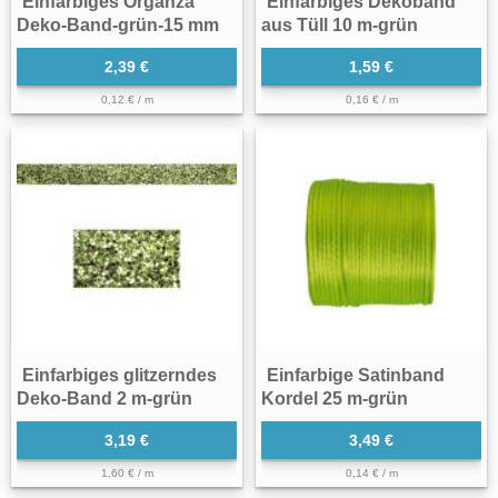
Einfarbiges Organza
Einfarbiges Dekoband
Deko-Band-grün-15 mm
aus Tüll 10 m-grün
2,39 €
1,59 €
0,12 € / m
0,16 € / m
Einfarbiges glitzerndes
Einfarbige Satinband
Deko-Band 2 m-grün
Kordel 25 m-grün
3,19 €
3,49 €
1,60 € / m
0,14 € / m