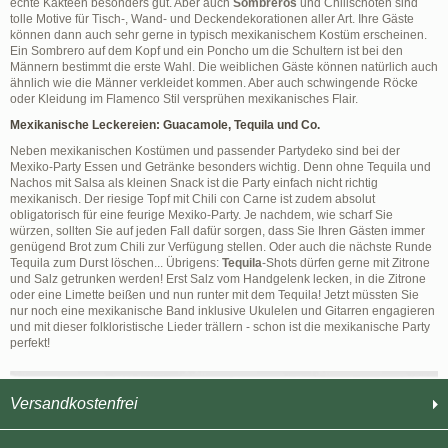
echte Kakteen besonders gut. Aber auch
Sombreros
und Chilischoten sind
tolle Motive für Tisch-, Wand- und Deckendekorationen aller Art. Ihre Gäste
können dann auch sehr gerne in typisch mexikanischem Kostüm erscheinen.
Ein Sombrero auf dem Kopf und ein Poncho um die Schultern ist bei den
Männern bestimmt die erste Wahl. Die weiblichen Gäste können natürlich auch
ähnlich wie die Männer verkleidet kommen. Aber auch schwingende Röcke
oder Kleidung im Flamenco Stil versprühen mexikanisches Flair.
Mexikanische Leckereien: Guacamole, Tequila und Co.
Neben mexikanischen Kostümen und passender Partydeko sind bei der
Mexiko-Party Essen und Getränke besonders wichtig. Denn ohne Tequila und
Nachos mit Salsa als kleinen Snack ist die Party einfach nicht richtig
mexikanisch. Der riesige Topf mit Chili con Carne ist zudem absolut
obligatorisch für eine feurige Mexiko-Party. Je nachdem, wie scharf Sie
würzen, sollten Sie auf jeden Fall dafür sorgen, dass Sie Ihren Gästen immer
genügend Brot zum Chili zur Verfügung stellen. Oder auch die nächste Runde
Tequila zum Durst löschen... Übrigens:
Tequila
-Shots dürfen gerne mit Zitrone
und Salz getrunken werden! Erst Salz vom Handgelenk lecken, in die Zitrone
oder eine Limette beißen und nun runter mit dem Tequila! Jetzt müssten Sie
nur noch eine mexikanische Band inklusive Ukulelen und Gitarren engagieren
und mit dieser folkloristische Lieder trällern - schon ist die mexikanische Party
perfekt!
Versandkostenfrei