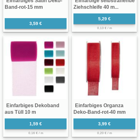
Einfarbiges Satin Deko-
Einfarbige selbstraffende
Band-rot-15 mm
Ziehschleife 40 m...
5,29 €
3,59 €
0,13 € / m
Einfarbiges Dekoband
Einfarbiges Organza
aus Tüll 10 m
Deko-Band-rot-40 mm
1,59 €
3,99 €
0,16 € / m
0,20 € / m