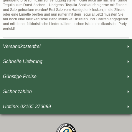
genügend Brot zum Chili zur Verfügung stellen. Oder auch die nächste Runde
Tequila zum Durst löschen... Übrigens:
Tequila
-Shots dürfen gerne mit Zitrone
und Salz getrunken werden! Erst Salz vom Handgelenk lecken, in die Zitrone
oder eine Limette beißen und nun runter mit dem Tequila! Jetzt müssten Sie
nur noch eine mexikanische Band inklusive Ukulelen und Gitarren engagieren
und mit dieser folkloristische Lieder trällern - schon ist die mexikanische Party
perfekt!
Versandkostenfrei
Schnelle Lieferung
Günstige Preise
Sicher zahlen
Hotline: 02165-376699