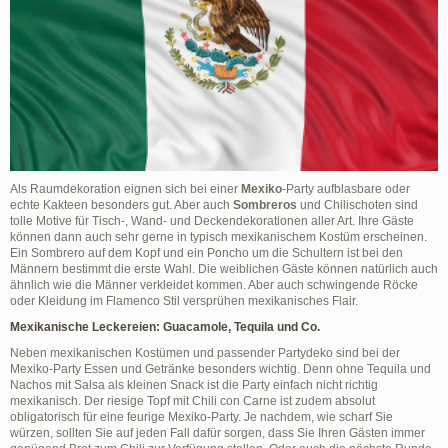
Als Raumdekoration eignen sich bei einer
Mexiko
-Party aufblasbare oder
echte Kakteen besonders gut. Aber auch
Sombreros
und Chilischoten sind
tolle Motive für Tisch-, Wand- und Deckendekorationen aller Art. Ihre Gäste
können dann auch sehr gerne in typisch mexikanischem Kostüm erscheinen.
Ein Sombrero auf dem Kopf und ein Poncho um die Schultern ist bei den
Männern bestimmt die erste Wahl. Die weiblichen Gäste können natürlich auch
ähnlich wie die Männer verkleidet kommen. Aber auch schwingende Röcke
oder Kleidung im Flamenco Stil versprühen mexikanisches Flair.
Mexikanische Leckereien: Guacamole, Tequila und Co.
Neben mexikanischen Kostümen und passender Partydeko sind bei der
Mexiko-Party Essen und Getränke besonders wichtig. Denn ohne Tequila und
Nachos mit Salsa als kleinen Snack ist die Party einfach nicht richtig
mexikanisch. Der riesige Topf mit Chili con Carne ist zudem absolut
obligatorisch für eine feurige Mexiko-Party. Je nachdem, wie scharf Sie
würzen, sollten Sie auf jeden Fall dafür sorgen, dass Sie Ihren Gästen immer