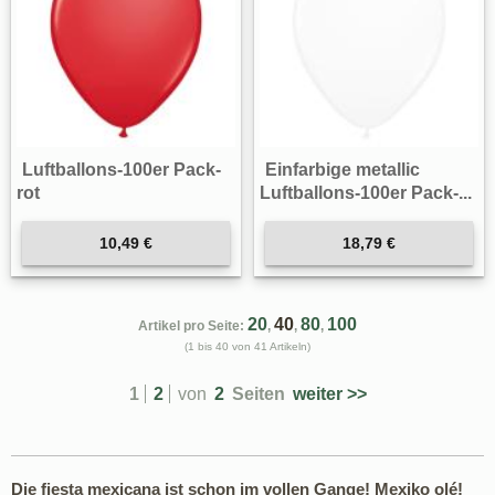
Luftballons-100er Pack-
Einfarbige metallic
rot
Luftballons-100er Pack-...
10,49 €
18,79 €
20
40
80
100
Artikel pro Seite:
,
,
,
(1 bis 40 von 41 Artikeln)
1
2
von
2
Seiten
weiter >>
Die fiesta mexicana ist schon im vollen Gange! Mexiko olé!