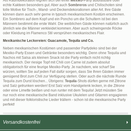
Als Raumdekoration eignen sich bei einer
Mexiko
-Party aufblasbare oder
echte Kakteen besonders gut. Aber auch
Sombreros
und Chilischoten sind
tolle Motive für Tisch-, Wand- und Deckendekorationen aller Art. Ihre Gäste
können dann auch sehr gerne in typisch mexikanischem Kostüm erscheinen.
Ein Sombrero auf dem Kopf und ein Poncho um die Schultern ist bei den
Männern bestimmt die erste Wahl. Die weiblichen Gäste können natürlich auch
ähnlich wie die Männer verkleidet kommen. Aber auch schwingende Röcke
oder Kleidung im Flamenco Stil versprühen mexikanisches Flair.
Mexikanische Leckereien: Guacamole, Tequila und Co.
Neben mexikanischen Kostümen und passender Partydeko sind bei der
Mexiko-Party Essen und Getränke besonders wichtig. Denn ohne Tequila und
Nachos mit Salsa als kleinen Snack ist die Party einfach nicht richtig
mexikanisch. Der riesige Topf mit Chili con Carne ist zudem absolut
obligatorisch für eine feurige Mexiko-Party. Je nachdem, wie scharf Sie
würzen, sollten Sie auf jeden Fall dafür sorgen, dass Sie Ihren Gästen immer
genügend Brot zum Chili zur Verfügung stellen. Oder auch die nächste Runde
Tequila zum Durst löschen... Übrigens:
Tequila
-Shots dürfen gerne mit Zitrone
und Salz getrunken werden! Erst Salz vom Handgelenk lecken, in die Zitrone
oder eine Limette beißen und nun runter mit dem Tequila! Jetzt müssten Sie
nur noch eine mexikanische Band inklusive Ukulelen und Gitarren engagieren
und mit dieser folkloristische Lieder trällern - schon ist die mexikanische Party
perfekt!
Versandkostenfrei