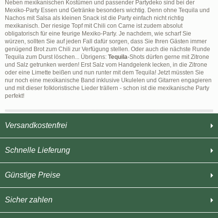
Neben mexikanischen Kostümen und passender Partydeko sind bei der
Mexiko-Party Essen und Getränke besonders wichtig. Denn ohne Tequila und
Nachos mit Salsa als kleinen Snack ist die Party einfach nicht richtig
mexikanisch. Der riesige Topf mit Chili con Carne ist zudem absolut
obligatorisch für eine feurige Mexiko-Party. Je nachdem, wie scharf Sie
würzen, sollten Sie auf jeden Fall dafür sorgen, dass Sie Ihren Gästen immer
genügend Brot zum Chili zur Verfügung stellen. Oder auch die nächste Runde
Tequila zum Durst löschen... Übrigens:
Tequila
-Shots dürfen gerne mit Zitrone
und Salz getrunken werden! Erst Salz vom Handgelenk lecken, in die Zitrone
oder eine Limette beißen und nun runter mit dem Tequila! Jetzt müssten Sie
nur noch eine mexikanische Band inklusive Ukulelen und Gitarren engagieren
und mit dieser folkloristische Lieder trällern - schon ist die mexikanische Party
perfekt!
Versandkostenfrei
Schnelle Lieferung
Günstige Preise
Sicher zahlen