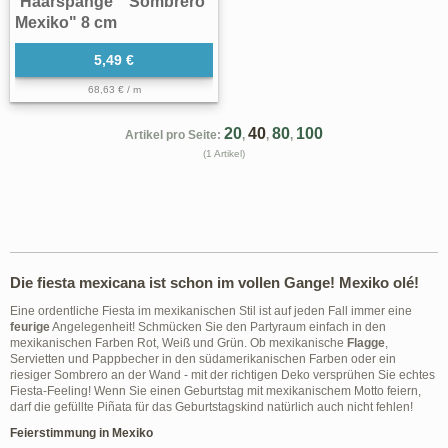
Haarspange " Sombrero
Mexiko" 8 cm
5,49 €
68,63 € / m
20
40
80
100
Artikel pro Seite:
,
,
,
(1 Artikel)
Die fiesta mexicana ist schon im vollen Gange! Mexiko olé!
Eine ordentliche Fiesta im mexikanischen Stil ist auf jeden Fall immer eine
feurige
Angelegenheit! Schmücken Sie den Partyraum einfach in den
mexikanischen Farben Rot, Weiß und Grün. Ob mexikanische
Flagge
,
Servietten und Pappbecher in den südamerikanischen Farben oder ein
riesiger Sombrero an der Wand - mit der richtigen Deko versprühen Sie echtes
Fiesta-Feeling! Wenn Sie einen Geburtstag mit mexikanischem Motto feiern,
darf die gefüllte Piñata für das Geburtstagskind natürlich auch nicht fehlen!
Feierstimmung in Mexiko